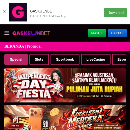
×
GASKUENBET
Download
GASKUENBET Mobile App
MASUK
DAFTAR
Promosi
BERANDA
Special
Slots
Sportbook
LiveCasino
Esport