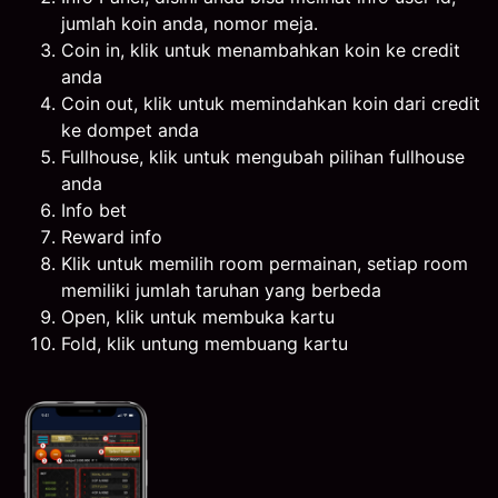
jumlah koin anda, nomor meja.
Coin in, klik untuk menambahkan koin ke credit
anda
Coin out, klik untuk memindahkan koin dari credit
ke dompet anda
Fullhouse, klik untuk mengubah pilihan fullhouse
anda
Info bet
Reward info
Klik untuk memilih room permainan, setiap room
memiliki jumlah taruhan yang berbeda
Open, klik untuk membuka kartu
Fold, klik untung membuang kartu