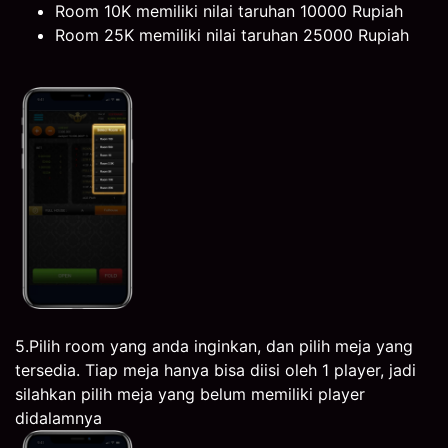
Room 10K memiliki nilai taruhan 10000 Rupiah
Room 25K memiliki nilai taruhan 25000 Rupiah
5.Pilih room yang anda inginkan, dan pilih meja yang
tersedia. Tiap meja hanya bisa diisi oleh 1 player, jadi
silahkan pilih meja yang belum memiliki player
didalamnya