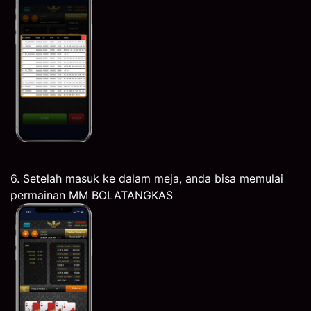
6. Setelah masuk ke dalam meja, anda bisa memulai
permainan MM BOLATANGKAS