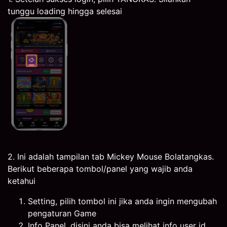
tunggu loading hingga selesai
2. Ini adalah tampilan tab Mickey Mouse Bolatangkas.
Berikut beberapa tombol/panel yang wajib anda
ketahui
Setting, pilih tombol ini jika anda ingin mengubah
pengaturan Game
Info Panel, disini anda bisa melihat info user id,